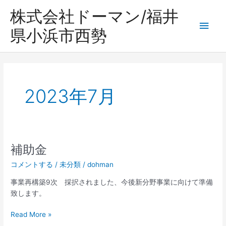
内
株式会社ドーマン/福井
容
メ
を
県小浜市西勢
ス
イ
キ
ッ
ン
プ
メ
2023年7月
ニ
ュ
補助金
ー
コメントする
/
未分類
/
dohman
事業再構築9次 採択されました、今後新分野事業に向けて準備
致します。
補
Read More »
助